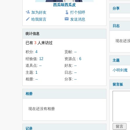
西瓜味西瓜皮
分享
加为好友
打个招呼
给我留言
发送消息
日志
统计信息
现在还
已有
3
人来访过
积分:
4
贡献:
--
经验值:
12
资源点 :
6
主题
道具点:
--
好友:
--
小明剑魔
主题:
1
日志:
--
相册:
--
分享:
--
留言板
相册
现在还没有相册
留言
记录