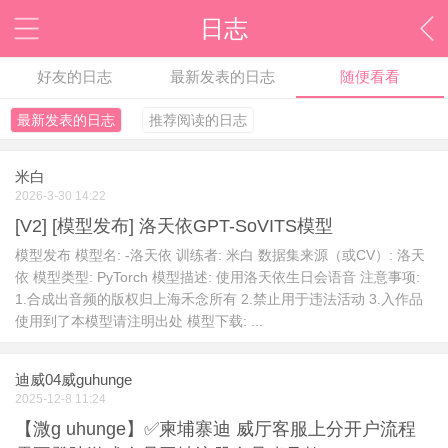
日志
好友的日志
最新发表的日志
随便看看
最新发表的日志
推荐阅读的日志
米白
2026-3-30 14:22
[V2] [模型发布] 洛天依GPT-SoVITS模型
模型发布 模型名: -洛天依 训练者: 米白 数据集来源（或CV）: 洛天
依 模型类型: PyTorch 模型描述: 使用洛天依生日会语音 注意事项:
1.合成出音频的版权归上海禾念所有 2.禁止用于违法活动 3.入作品
使用到了本模型请注明出处 模型下载: ...
迪威04威guhunge
2025-12-8 11:24
【溦g uhunge】✅柬埔寨迪 威厅客服上分开户流程