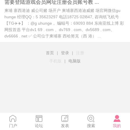
需要登陆游戏会员网址注册会员账号教 ...
柬埔 寨西港迪 威公司赌 场开户 柬埔寨西港迪威赌 场官网微信gu
hunge 经理QQ：5 35623297 电話18725 02l847, 咨询纸飞机号
【TG✈️✈️】 ：@g uhunge， 蝙蝠号：69093 884 东南亚线上博 彩
网投首选 平台dv1 69 . com 、dv769 . com、dv5689 . com、
dv6666 . net ✅ 公司位于柬埔寨 西哈努克（西 港） ...
首页
|
登录
|
注册
手机版
|
电脑版
门户
论坛
发表
搜索
我的