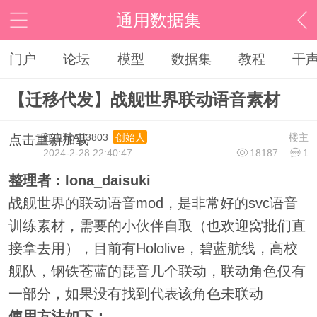
通用数据集
门户
论坛
模型
数据集
教程
干
【迁移代发】战舰世界联动语音素材
红血球AE3803
楼主
创始人
点击重新加载
2024-2-28 22:40:47
18187
1
整理者：Iona_daisuki
战舰世界的联动语音mod，是非常好的svc语音
训练素材，需要的小伙伴自取（也欢迎窝批们直
接拿去用），目前有Hololive，碧蓝航线，高校
舰队，钢铁苍蓝的琵音几个联动，联动角色仅有
一部分，如果没有找到代表该角色未联动
使用方法如下：