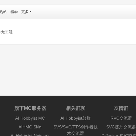
热帖
精华
更多
尚无主题
旗下MC服务器
相关群聊
友情群
AI Hobbyist MC
AI Hobbyist总群
RVC交流群
AIHMC Skin
SVS/SVC/TTS创作者技
SVC炼丹交流群
术交流群
AI Hobbyist Network
Diffusion-SVC交