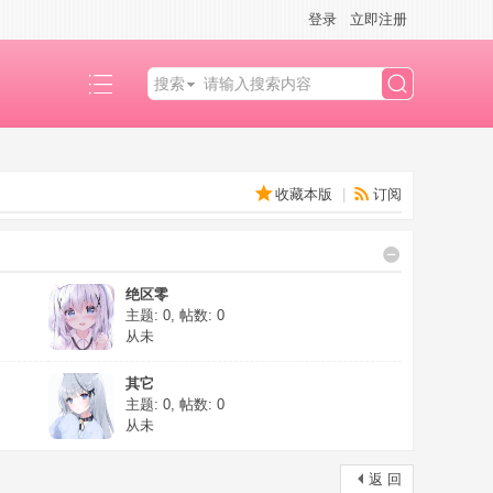
登录
立即注册
搜索
搜
收藏本版
|
订阅
索
绝区零
主题: 0
,
帖数: 0
从未
其它
主题: 0
,
帖数: 0
从未
返 回