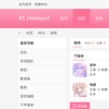
设为首页
收藏本站
首页
社区
签到
»
社区
›
ACG
›
游戏
A
游戏
版块导航
今日:
0
|
主题:
0
|
I
综合
H
子版块
ob
管理团队
原神
by
模型
主题: 0
,
帖数:
从未
ist
数据集
交
鸣潮
教程
流
主题: 0
,
帖数:
从未
混音编曲
社
区
干声素材
发新帖