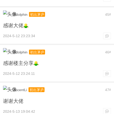
茶dolphin
45
初出茅庐
#
感谢大佬
2024-5-12 23:23:34
茶dolphin
46
初出茅庐
#
感谢楼主分享
2024-5-12 23:24:11
VincentLi
47
初出茅庐
#
谢谢大佬
2024-5-13 19:04:42