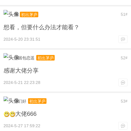
离
51
初出茅庐
#
想看，但要什么办法才能看？
2024-5-20 23:31:51
小困包恋遥
52
初出茅庐
#
感谢大佬分享
2024-5-21 22:23:28
你们好
53
初出茅庐
#
大佬666
2024-5-27 17:59:22