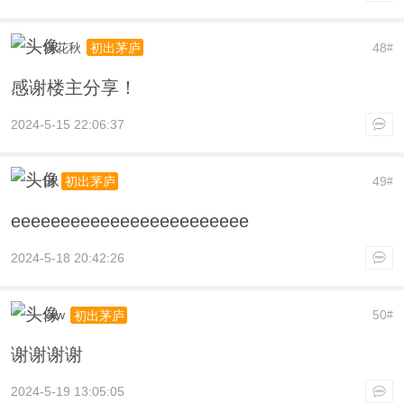
狄花秋
48
初出茅庐
#
感谢楼主分享！
2024-5-15 22:06:37
田
49
初出茅庐
#
eeeeeeeeeeeeeeeeeeeeeeee
2024-5-18 20:42:26
xxw
50
初出茅庐
#
谢谢谢谢
2024-5-19 13:05:05