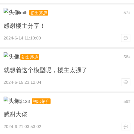
helroth
57
初出茅庐
#
感谢楼主分享！
2024-6-14 11:10:00
婉
58
初出茅庐
#
就想着这个模型呢，楼主太强了
2024-6-15 23:12:04
星落123
59
初出茅庐
#
感谢大佬
2024-6-21 03:53:02