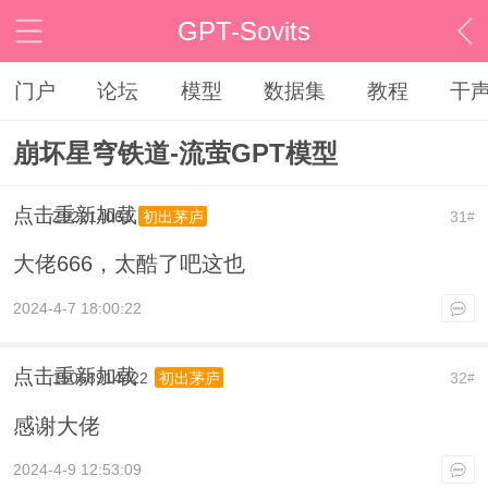
GPT-Sovits
门户
论坛
模型
数据集
教程
干
崩坏星穹铁道-流萤GPT模型
点击重新加载
Z92214061
31
初出茅庐
#
大佬666，太酷了吧这也
2024-4-7 18:00:22
点击重新加载
15068914422
32
初出茅庐
#
感谢大佬
2024-4-9 12:53:09